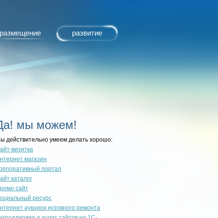
размещение
развитие
Да! мы можем!
ы действительно умеем делать хорошо:
айт-визитка
нтернет магазин
орпоративный портал
айт каталог
ромо сайт
оциальный ресурс
нтернет аукцион кузовного ремонта
ехподдержка и аудит сайтов на 1С-