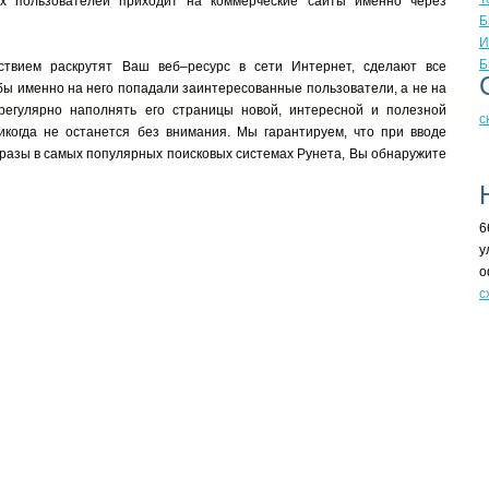
ых пользователей приходит на коммерческие сайты именно через
Б
И
Б
ствием раскрутят Ваш веб–ресурс в сети Интернет, сделают все
бы именно на него попадали заинтересованные пользователи, а не на
регулярно наполнять его страницы новой, интересной и полезной
с
икогда не останется без внимания. Мы гарантируем, что при вводе
разы в самых популярных поисковых системах Рунета, Вы обнаружите
6
у
о
с