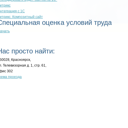
итрикс
нтеграция с 1С
итрикс. Композитный сайт
Специальная оценка условий труда
качать
Нас просто найти:
60028, Красноярск,
л. Телевизорная д. 1, стр. 61,
фис 302
хема проезда