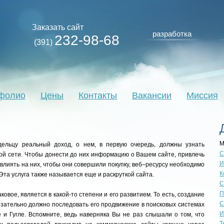
Заказать сайт
разработка
232-98-68
(391)
фолио
Цены
Контакты
Вакансии
Миссия
М
дельцу реальный доход, о нем, в первую очередь, должны узнать
С
ой сети. Чтобы донести до них информацию о Вашем сайте, привлечь
И
овлиять на них, чтобы они совершили покупку, веб–ресурсу необходимо
К
та услуга также называется еще и раскруткой сайта.
С
П
овое, является в какой-то степени и его развитием. То есть, создание
С
обязательно должно последовать его продвижение в поисковых системах
И
 и Гугле. Вспомните, ведь наверняка Вы не раз слышали о том, что
Т