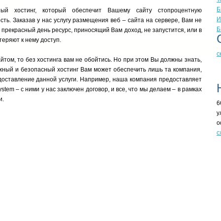
Б
ный хостинг, который обеспечит Вашему сайту стопроцентную
И
ть. Заказав у нас услугу размещения веб – сайта на сервере, Вам не
Б
н прекрасный день ресурс, приносящий Вам доход, не запустится, или в
теряют к нему доступ.
с
йтом, то без хостинга вам не обойтись. Но при этом Вы должны знать,
жный и безопасный хостинг Вам может обеспечить лишь та компания,
доставление данной услуги. Например, наша компания предоставляет
stem – с ними у нас заключен договор, и все, что мы делаем – в рамках
и.
6
у
о
с