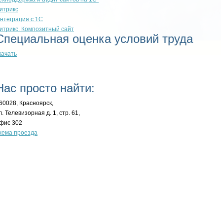
итрикс
нтеграция с 1С
итрикс. Композитный сайт
Специальная оценка условий труда
качать
Нас просто найти:
60028, Красноярск,
л. Телевизорная д. 1, стр. 61,
фис 302
хема проезда