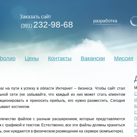
Заказать сайт
разработка
232-98-68
(391)
фолио
Цены
Контакты
Вакансии
Миссия
М
аг на пути к успеху в области Интернет – бизнеса. Чтобы сайт стал
С
ьной сети (не забывайте, что каждый из них может стать клиентом
И
кционировать и приносить прибыль, его нужно разместить. Сегодня
К
ывают хостингом.
С
П
оличество файлов с разным расширением, которые представляются
С
к с графикой и текстом. Естественно, все эти файлы должны храниться
И
ть, они нуждаются в физическом размещении на сервере (компьютере).
Т