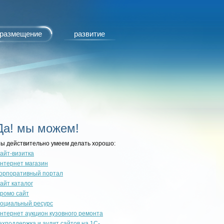
размещение
развитие
Да! мы можем!
ы действительно умеем делать хорошо:
айт-визитка
нтернет магазин
орпоративный портал
айт каталог
ромо сайт
оциальный ресурс
нтернет аукцион кузовного ремонта
ехподдержка и аудит сайтов на 1С-