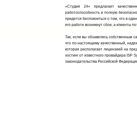
«Студия 24» предлагает качествен
работоспособность и полную безопаснос
придется беспокоиться о том, что в оди
его работе возникнут сбои, а клиенты по
Так, если вы обзавелись собственным са
что по-настоящему качественный, наде
которая располагает лицензией на пре
хостинг от известного провайдера ISP Sy
законодательства Российской Федераци