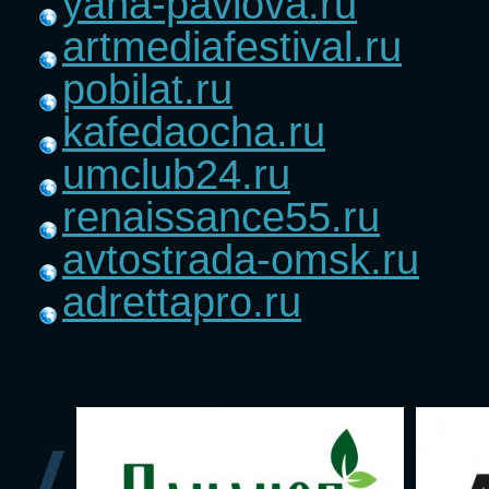
yana-pavlova.ru
artmediafestival.ru
pobilat.ru
kafedaocha.ru
umclub24.ru
renaissance55.ru
avtostrada-omsk.ru
adrettapro.ru