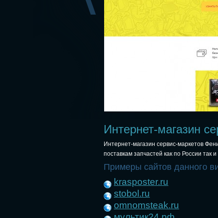
Интернет-магазин се
Интернет-магазин сервис-маркетов Фени
поставкам запчастей как по России так 
Примеры сайтов данного в
krasposter.ru
stobol.ru
omnomsteak.ru
мультик24.рф