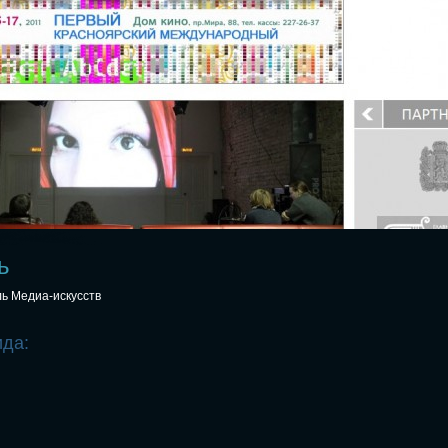
ь
ь Медиа-искусств
ида: