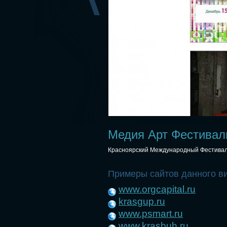
Медия Арт Фестивал
Красноярский Международный Фестивал
Примеры сайтов данного в
www.orgcapital.ru
krasgup.ru
www.psmart.ru
www.krasbuh.ru