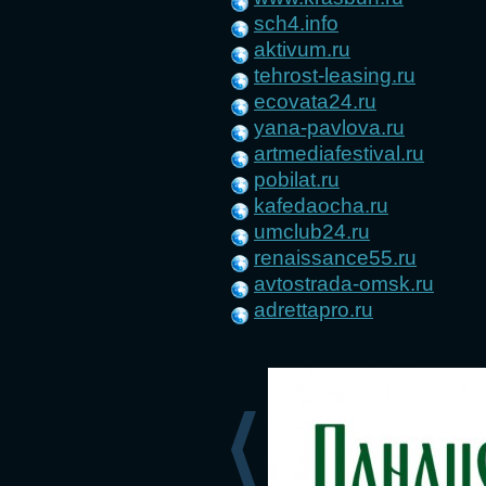
sch4.info
aktivum.ru
tehrost-leasing.ru
ecovata24.ru
yana-pavlova.ru
artmediafestival.ru
pobilat.ru
kafedaocha.ru
umclub24.ru
renaissance55.ru
avtostrada-omsk.ru
adrettapro.ru